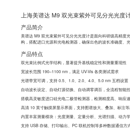
上海美谱达 M9 双光束紫外可见分光光度
产品简介
美谱达 M9 双光束紫外可见分光光度计是面向科研级高精
构，搭配进口光源和光电检测器，确保出色的波长准确度、
产品特点
双光束比例式光学结构，显著提升基线稳定性和测量重现性
宽波长范围 190–1100 nm，满足 UV-Vis 各类测试需求
光谱带宽可调，支持 0.5、1.0、2.0、4.0、5.0 nm 五档设置
自动波长设定、自动灯源切换、自动调零调百，全流程智能
搭载高灵敏度进口硅光电二极管检测器，检测精度高、响应
高清 10 英寸触摸屏显示界面，支持图谱放大、叠加、标注
内置丰富测量模块：光度测量、定量分析、光谱扫描、动力学分
支持 USB 存储、打印输出、PC 联机控制等多种数据通信方