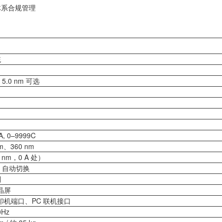
体系合规管理
统
0 / 5.0 nm 可选
A, 0–9999C
nm、360 nm
0 nm，0 A 处）
，自动切换
列
晶屏
打印机端口、PC 联机接口
0Hz