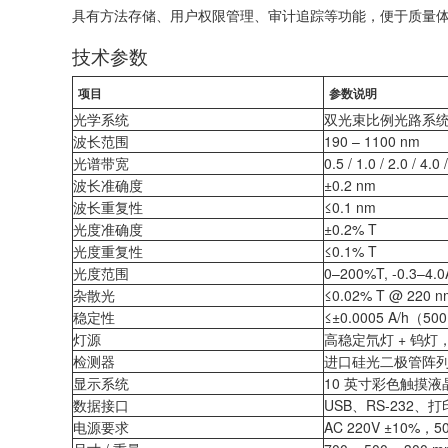
具有方法存储、用户权限管理、审计追踪等功能，便于质量
技术参数
项目
参数说明
光学系统
双光束比例光路系
波长范围
190 – 1100 nm
光谱带宽
0.5 / 1.0 / 2.0 / 4.
波长准确度
±0.2 nm
波长重复性
≤0.1 nm
光度准确度
±0.2% T
光度重复性
≤0.1% T
光度范围
0–200%T, -0.3–4.0
杂散光
≤0.02% T @ 220 
稳定性
≤±0.0005 A/h（50
灯源
高稳定氘灯 + 钨灯
检测器
进口硅光二极管阵
显示系统
10 英寸彩色触摸液
数据接口
USB、RS-232、
电源要求
AC 220V ±10%，5